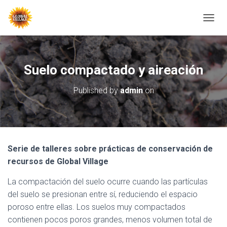
T
O
G
G
L
Suelo compactado y aireación
E
N
Published by
admin
on
A
V
I
G
A
T
Serie de talleres sobre prácticas de conservación de
I
recursos de Global Village
O
N
La compactación del suelo ocurre cuando las partículas
del suelo se presionan entre sí, reduciendo el espacio
poroso entre ellas. Los suelos muy compactados
contienen pocos poros grandes, menos volumen total de