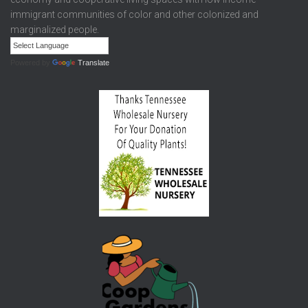
immigrant communities of color and other colonized and
marginalized people.
Powered by
Translate