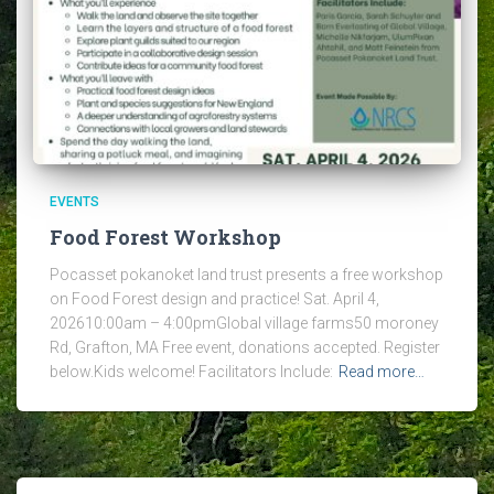
EVENTS
Food Forest Workshop
Pocasset pokanoket land trust presents a free workshop
on Food Forest design and practice! Sat. April 4,
202610:00am – 4:00pmGlobal village farms50 moroney
Rd, Grafton, MA Free event, donations accepted. Register
below.Kids welcome! Facilitators Include:
Read more…