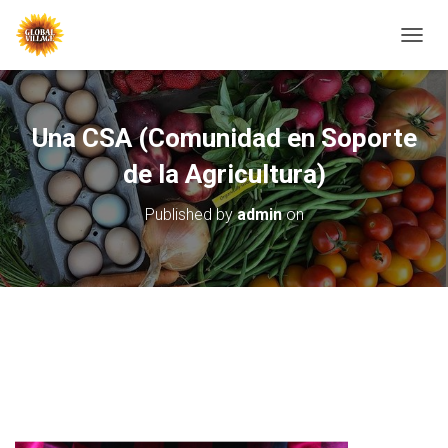
T
O
G
G
L
Una CSA (Comunidad en Soporte
E
N
de la Agricultura)
A
V
Published by
admin
on
I
G
A
T
I
O
N