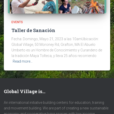
EVENTS
Taller de Sanación
Fecha: Domingo, Mayo 21, 2023 a las 10amUbicación:
Global Village, 50 Moroney Rd, Grafton, MA El Abuelo
Umberto es un Hombre de Conocimiento y Curandero de
la tradición Maya Tolteca, y lleva 25 años recorriendo
Read more…
Global Village is…
An international initiative building centers for education, training
and movement building. We are part of creating a new sustainable
economy and cooperative living spaces with low income