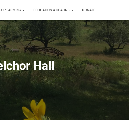
-OP FARMING
EDUCATION & HEALING
DONATE
lchor Hall