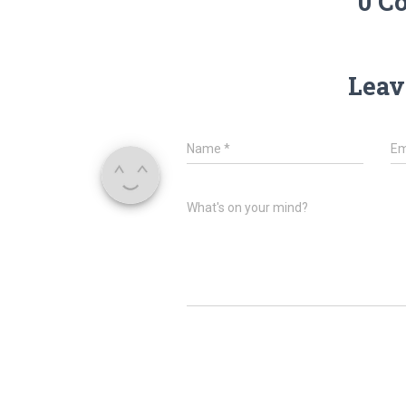
0 C
Leav
Name
*
Em
What's on your mind?