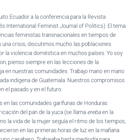
uito Ecuador a la conferencia para la Revista
és International Feminist Journal of Politics). El tema
tencias feministas transnacionales en tiempos de
s una crisis, discutimos mucho las poblaciones
r la violencia doméstica en muchos países. Yo soy
ion, pienso siempre en las lecciones de la
aja en nuestras comunidades. Trabajo mano en mano
clada indigena de Guatemala. Nuestros compromisos
en el pasado y en el futuro.
es en las comunidades garífunas de Honduras.
bricación del pan de la yuca (se llama
ereba
en la
mo la vida de la mujer seguía el ritmo de los tiempos,
ecieron en las primeras horas de luz en la mañana
 grupo casabero. Trabajaba hasta mediodía para