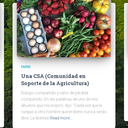
FARM
Una CSA (Comunidad en
Soporte de la Agricultura)
Riesgo compartido y valor de pérdida
compartido: En las palabras de uno de mis
abuelos que me inspiró, dijo: “Cada vez que le
ruegas a otro hombre que te libere, nunca serás
libre. La libertad
Read more…