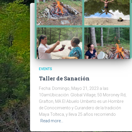
EVENTS
Taller de Sanación
Fecha: Domingo, Mayo 21, 2023 a las
10amUbicación: Global Village, 50 Moroney Rd,
Grafton, MA El Abuelo Umberto es un Hombre
de Conocimiento y Curandero de la tradición
Maya Tolteca, y lleva 25 años recorriendo
Read more…