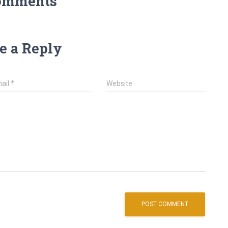
omments
e a Reply
ail
*
Website