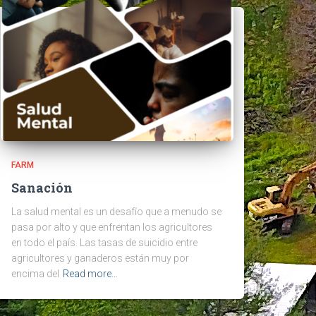
FARM
Sanación
La salud mental es un desafío que a menudo se
pasa por alto y que enfrentan los agricultores
en todo el país. Las tasas de suicidio entre
agricultores y ganaderos están muy por
encima del
Read more…